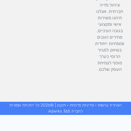
e
-
וניהול מדיה
d
f
ברתית. אצלנו
-
a
תיהנו משירות
l
אישי ומקצועי
t
גובה העיניים,
חירים הוגנים
ומחיות ייחודית
בשיווק למגזר
הרוסי כערך
וסף לצמיחת
העסק שלכם.
הצהרת נגישות
•
מדיניות פרטיות
•
תקנון
| ©2026 כל הזכויות שמורות
לחברת Adwrks 365