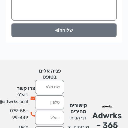
שליחה
פניה אלינו
בטופס
שם
צרו קשר
דוא"ל:
טלפון
info@adwrks.co.il
קישורים
079-55-
מהירים
Adwrk
אימייל
99-449
דף הבית
365 –
צ'אט
שירותים