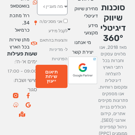
סוכנות
בוואטסאפ
מחירון שיווק
רח' מתכת
שיווק
דיגיטלי
אני מסכים/ה
34,
מידע
יגיטלי
כרמיאל
לקבל מידע
מקצועי
360°
מתן שירות
והצעות בהתאם
מי אנחנו
בכל הארץ
מאז 2018, אנו
ל-
מדיניות
יצירת קשר
שעות פעילות
מלווים עסקים
הפרטיות
וחברות בכל
ימים א'-ה':
רחבי הארץ
09:00 – 17:00
תיאום
להצלחה
שיחת
שישי ושבת:
דיגיטלית
ייעוץ
מקסום רווחיות.
סגור
W
M
G
F
אנו מספקים
a
a
a
o
רונות מקיפים
z
p
o
c
כוללים בניית
e
-
g
e
אתרים, קידום
m
b
l
אורגני (SEO),
a
o
e
r
o
יהול קמפיינים
k
k
ממומנים (PPC)