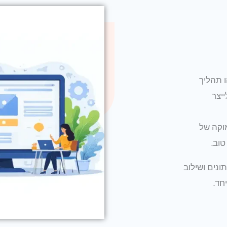
 תהליך
יצר
עמוקה של
טוב.
תונים ושילוב
חד.