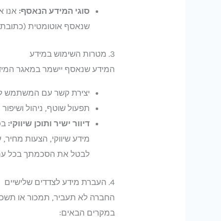
סוגי המידע הנאסף:
אנו או
שנאסף אוטומטית (כתובת IP, סוג דפדפן, זמני שהייה ונתוני גלישה)
3. מטרות השימוש במידע
המידע שנאסף יישמר במאגר המיד
יצירת קשר עם המשתמש למת
תפעול שוטף, ניהול ושיפור
דיוור ישיר ותוכן שיווקי:
בכ
לבטל את הסכמתך בכל עת ב
4. העברת מידע לצדדים שלישיים
החברה לא תעביר, תמכור או תשכי
במקרים הבאים: