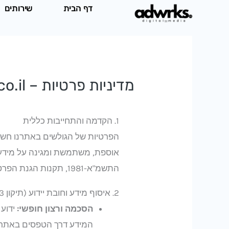
ילוג
דף הבית
שירותים
תוכן
מדיניות פרטיות – adwrks.co.il
1. הקדמה והתחייבות כללית
הפרטיות של הגולשים באתרנו חשובה
אוספת, משתמשת ומגינה על מידע
התשמ"א-1981, תקנות הגנת הפרטיות (אבטחת מידע), התשע"ז-2017, וכן בהתאם לתיקון 13 לחוק.
2. איסוף מידע וחובת יידוע (תיקון 13)
הסכמה ורצון חופשי:
ידוע
המידע דרך הטפסים באתר 