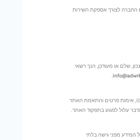
ור) הפועלים מטעם החברה לצורך אספקת השירות
ון, שלם או מעודכן, הנך רשאי
.
info@adwrks
האתר משתמש ב-"Cookies" לצורך תפעולו התקין, איסוף נתונים סטטיסטיים (כגון Google Analytics), אימות פרטים והתאמת האתר
הדבר עלול לפגוע בתפקוד האתר.
לה מערכות הגנה מתקדמות (כגון הצפנת SSL) כדי להגן על המידע מפני גישה בלתי