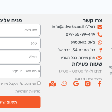
צרו קשר
פניה אלינ
דוא"ל: info@adwrks.co.il
שם
079-55-99-449
טלפון
צ'אט בוואטסאפ
רח' מתכת 34, כרמיאל
אימייל
מתן שירות בכל הארץ
שעות פעילות
שי
ימים א'-ה': 09:00 – 17:00
ק
שישי ושבת: סגור
M
W
G
F
אני מסכים/ה לקבל מידע 
a
a
o
a
מדיניות הפרטיות
p
z
o
c
-
e
g
e
תיאום שיחת
m
l
b