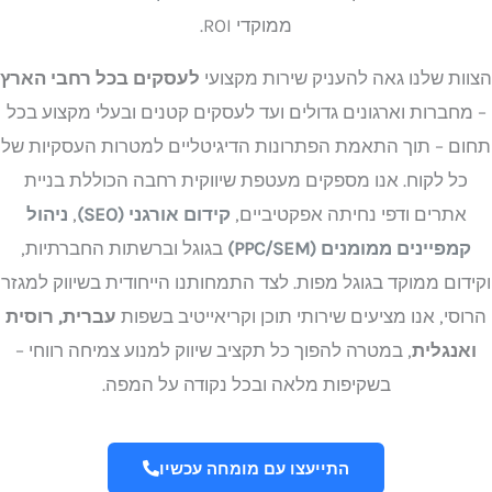
ממוקדי ROI.
ת שלנו גאה להעניק שירות מקצועי
לעסקים בכל רחבי הארץ
ברות וארגונים גדולים ועד לעסקים קטנים ובעלי מקצוע בכל
 – תוך התאמת הפתרונות הדיגיטליים למטרות העסקיות של
 לקוח. אנו מספקים מעטפת שיווקית רחבה הכוללת בניית
תרים ודפי נחיתה אפקטיביים,
קידום אורגני (SEO)
,
ניהול
יינים ממומנים (PPC/SEM)
בגוגל וברשתות החברתיות,
ום ממוקד בגוגל מפות. לצד התמחותנו הייחודית בשיווק למגזר
י, אנו מציעים שירותי תוכן וקריאייטיב בשפות
עברית, רוסית
גלית
, במטרה להפוך כל תקציב שיווק למנוע צמיחה רווחי –
בשקיפות מלאה ובכל נקודה על המפה.
התייעצו עם מומחה עכשיו