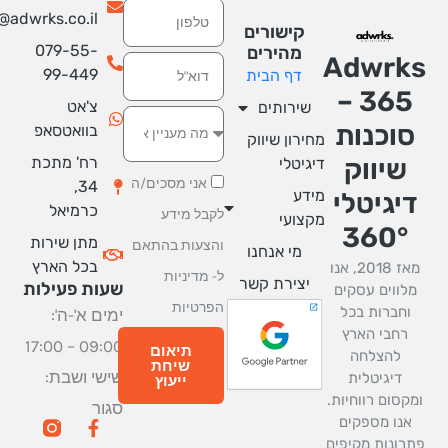
טלפון
info@adwrks.co.il
קישורים
079-55-
מהירים
Adwrk
אימייל
99-449
דף הבית
365 –
צ'אט
שירותים
סוכנות
בוואטסאפ
מחירון שיווק
רח' מתכת
שיווק
דיגיטלי
אני מסכים/ה
34,
מידע
יגיטלי
כרמיאל
לקבל מידע
מקצועי
360°
מתן שירות
והצעות בהתאם
מי אנחנו
בכל הארץ
מאז 2018, אנו
ל-
מדיניות
יצירת קשר
שעות פעילות
מלווים עסקים
הפרטיות
וחברות בכל
ימים א'-ה':
רחבי הארץ
09:00 – 17:00
תיאום
להצלחה
שיחת
שישי ושבת:
דיגיטלית
ייעוץ
מקסום רווחיות.
סגור
W
M
G
F
אנו מספקים
a
a
a
o
רונות מקיפים