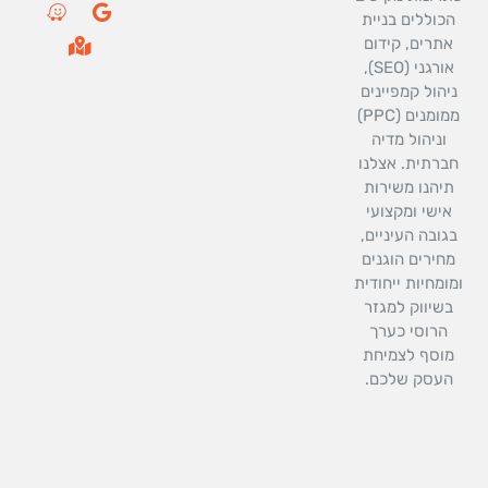
z
p
o
c
כוללים בניית
e
-
g
e
אתרים, קידום
m
b
l
אורגני (SEO),
a
o
e
r
o
יהול קמפיינים
k
k
ממומנים (PPC)
e
-
וניהול מדיה
d
f
ברתית. אצלנו
-
a
תיהנו משירות
l
אישי ומקצועי
t
גובה העיניים,
חירים הוגנים
ומחיות ייחודית
בשיווק למגזר
הרוסי כערך
וסף לצמיחת
העסק שלכם.