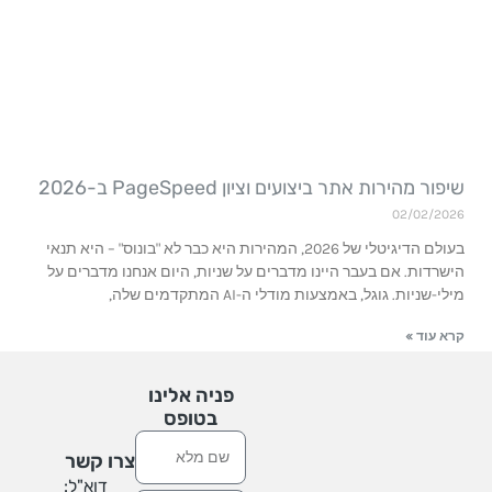
פור מהירות אתר ביצועים וציון PageSpeed ב-2026
02/02/202
בעולם הדיגיטלי של 2026, המהירות היא כבר לא "בונוס" – היא תנאי
ישרדות. אם בעבר היינו מדברים על שניות, היום אנחנו מדברים על
לי-שניות. גוגל, באמצעות מודלי ה-AI המתקדמים שלה,
רא עוד »
פניה אלינו
בטופס
שם
צרו קשר
דוא"ל: