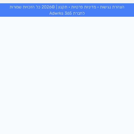
הצהרת נגישות
•
מדיניות פרטיות
•
תקנון
| ©2026 כל הזכויות שמורות
לחברת Adwrks 365