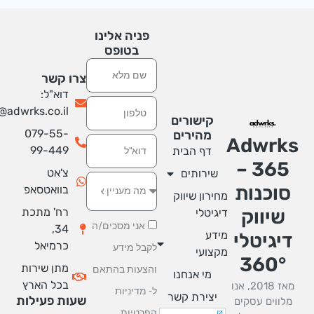
פניה אלינו
בטופס
שם
צרו קשר
דוא"ל:
טלפון
info@adwrks.co.il
קישורים
079-55-
מהירים
Adwrk
אימייל
99-449
דף הבית
365 –
צ'אט
שירותים
סוכנות
בוואטסאפ
מחירון שיווק
רח' מתכת
שיווק
דיגיטלי
אני מסכים/ה
34,
מידע
יגיטלי
כרמיאל
לקבל מידע
מקצועי
360°
מתן שירות
והצעות בהתאם
מי אנחנו
בכל הארץ
מאז 2018, אנו
ל-
מדיניות
יצירת קשר
שעות פעילות
מלווים עסקים
הפרטיות