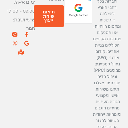
וחברות בכל
ימים א'-ה':
רחבי הארץ
09:00 – 17:00
תיאום
להצלחה
שיחת
שישי ושבת:
דיגיטלית
ייעוץ
מקסום רווחיות.
סגור
W
M
G
F
אנו מספקים
a
a
a
o
רונות מקיפים
z
p
o
c
כוללים בניית
e
-
g
e
אתרים, קידום
m
b
l
אורגני (SEO),
a
o
e
r
o
יהול קמפיינים
k
k
ממומנים (PPC)
e
-
וניהול מדיה
d
f
ברתית. אצלנו
-
a
תיהנו משירות
l
אישי ומקצועי
t
גובה העיניים,
חירים הוגנים
ומחיות ייחודית
בשיווק למגזר
הרוסי כערך