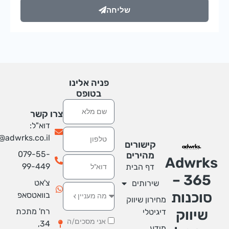
שליחה
פניה אלינו
בטופס
שם
צרו קשר
דוא"ל:
טלפון
info@adwrks.co.il
קישורים
079-55-
מהירים
Adwrk
אימייל
99-449
דף הבית
365 –
צ'אט
שירותים
סוכנות
בוואטסאפ
מחירון שיווק
רח' מתכת
שיווק
דיגיטלי
אני מסכים/ה
34,
מידע