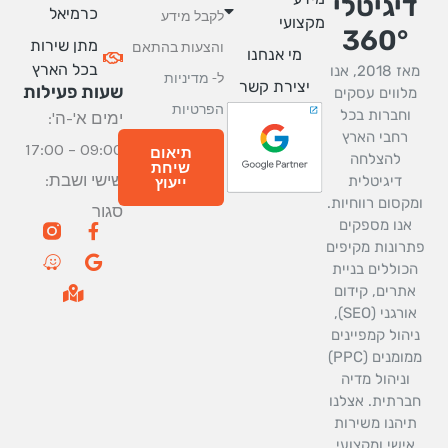
יגיטלי
כרמיאל
לקבל מידע
מקצועי
360°
מתן שירות
והצעות בהתאם
מי אנחנו
בכל הארץ
מאז 2018, אנו
ל-
מדיניות
יצירת קשר
שעות פעילות
מלווים עסקים
הפרטיות
וחברות בכל
ימים א'-ה':
רחבי הארץ
09:00 – 17:00
תיאום
להצלחה
שיחת
שישי ושבת:
דיגיטלית
ייעוץ
מקסום רווחיות.
סגור
W
M
G
F
אנו מספקים
a
a
a
o
רונות מקיפים
z
p
o
c
כוללים בניית
e
-
g
e
אתרים, קידום
m
b
l
אורגני (SEO),
a
o
e
r
o
יהול קמפיינים
k
k
ממומנים (PPC)
e
-
וניהול מדיה
d
f
ברתית. אצלנו
-
a
תיהנו משירות
l
אישי ומקצועי