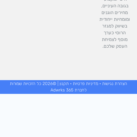
t
גובה העיניים,
חירים הוגנים
ומחיות ייחודית
בשיווק למגזר
הרוסי כערך
וסף לצמיחת
העסק שלכם.
הצהרת נגישות
•
מדיניות פרטיות
•
תקנון
| ©2026 כל הזכויות שמורות
לחברת Adwrks 365