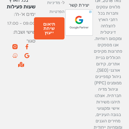
בכל הארץ
מאז 2018, אנו
ל-
מדיניות
יצירת קשר
שעות פעילות
מלווים עסקים
הפרטיות
וחברות בכל
ימים א'-ה':
רחבי הארץ
09:00 – 17:00
תיאום
להצלחה
שיחת
שישי ושבת:
דיגיטלית
ייעוץ
מקסום רווחיות.
סגור
W
M
G
F
אנו מספקים
a
a
a
o
רונות מקיפים
z
p
o
c
כוללים בניית
e
-
g
e
אתרים, קידום
m
b
l
אורגני (SEO),
a
o
e
r
o
יהול קמפיינים
k
k
ממומנים (PPC)
e
-
וניהול מדיה
d
f
ברתית. אצלנו
-
a
תיהנו משירות
l
אישי ומקצועי
t
גובה העיניים,
חירים הוגנים
ומחיות ייחודית