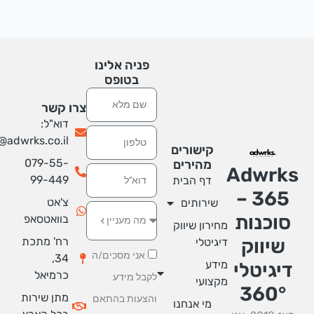
פניה אלינו
בטופס
שם
צרו קשר
דוא"ל:
טלפון
info@adwrks.co.il
קישורים
079-55-
מהירים
Adwrk
אימייל
99-449
דף הבית
365 –
צ'אט
שירותים
סוכנות
בוואטסאפ
מחירון שיווק
רח' מתכת
שיווק
דיגיטלי
אני מסכים/ה
34,
מידע
יגיטלי
כרמיאל
לקבל מידע
מקצועי
360°
מתן שירות
והצעות בהתאם
מי אנחנו