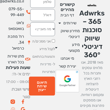
info@adwrks.co.il
קישורים
079-55-
מהירים
Adwrk
אימייל
99-449
דף הבית
365 –
צ'אט
שירותים
סוכנות
בוואטסאפ
מחירון שיווק
רח' מתכת
שיווק
דיגיטלי
אני מסכים/ה
34,
מידע
יגיטלי
כרמיאל
לקבל מידע
מקצועי
360°
מתן שירות
והצעות בהתאם
מי אנחנו
בכל הארץ
מאז 2018, אנו
ל-
מדיניות
יצירת קשר
שעות פעילות
מלווים עסקים
הפרטיות
וחברות בכל
ימים א'-ה':
רחבי הארץ
09:00 – 17:00
תיאום
להצלחה
שיחת
שישי ושבת:
דיגיטלית
ייעוץ
מקסום רווחיות.
סגור
W
M
G
F
אנו מספקים
a
a
a
o
רונות מקיפים
z
p
o
c