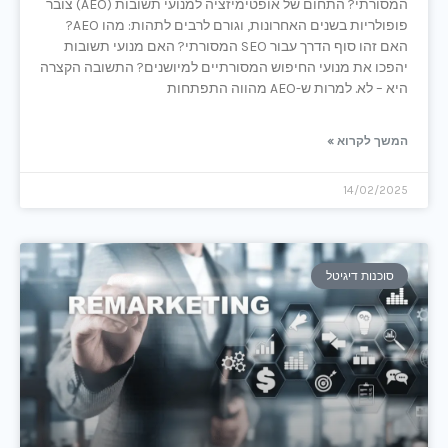
המסורתי? התחום של אופטימיזציה למנועי תשובות (AEO) צובר
פופולריות בשנים האחרונות, וגורם לרבים לתהות: מהו AEO?
האם זהו סוף הדרך עבור SEO המסורתי? האם מנועי תשובות
יהפכו את מנועי החיפוש המסורתיים למיושנים? התשובה הקצרה
היא – לא. למרות ש-AEO מהווה התפתחות
המשך לקרוא »
14/02/2025
סוכנות דיגיטל