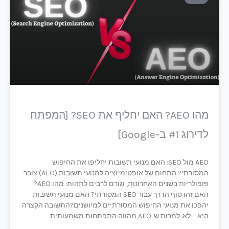
מהו AEO? האם יחליף את SEO? [המפתח
לדירוג #1 ב-Google]
AEO מול SEO: האם מנועי תשובות יחליפו את החיפוש
המסורתי? התחום של אופטימיזציה למנועי תשובות (AEO) צובר
פופולריות בשנים האחרונות, וגורם לרבים לתהות: מהו AEO?
האם זהו סוף הדרך עבור SEO המסורתי? האם מנועי תשובות
יהפכו את מנועי החיפוש המסורתיים למיושנים?התשובה הקצרה
היא – לא. למרות ש-AEO מהווה התפתחות משמעותית