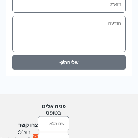
אימייל
הודעה
שליחה
פניה אלינו
בטופס
שם
צרו קשר
דוא"ל:
טלפון