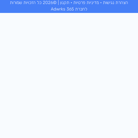
הצהרת נגישות
•
מדיניות פרטיות
•
תקנון
| ©2026 כל הזכויות שמורות
לחברת Adwrks 365