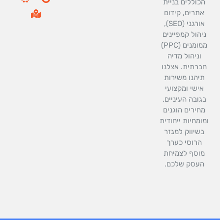
כוללים בניית
e
-
g
e
אתרים, קידום
m
b
l
אורגני (SEO),
a
o
e
r
o
יהול קמפיינים
k
k
ממומנים (PPC)
e
-
וניהול מדיה
d
f
ברתית. אצלנו
-
a
תיהנו משירות
l
אישי ומקצועי
t
גובה העיניים,
חירים הוגנים
ומחיות ייחודית
בשיווק למגזר
הרוסי כערך
וסף לצמיחת
העסק שלכם.