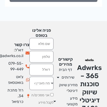
פניה אלינו
בטופס
שם
צרו קשר
דוא"ל:
טלפון
info@adwrks.co.il
קישורים
079-55-
מהירים
Adwrk
אימייל
99-449
דף הבית
365 –
צ'אט
שירותים
סוכנות
בוואטסאפ
מחירון שיווק
רח' מתכת
שיווק
דיגיטלי
אני מסכים/ה
34,
מידע
יגיטלי
כרמיאל
לקבל מידע
מקצועי