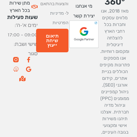
360°
מתן שירות
והצעות בהתאם
מי אנחנו
בכל הארץ
מאז 2018, אנו
ל-
מדיניות
יצירת קשר
שעות פעילות
מלווים עסקים
הפרטיות
וחברות בכל
ימים א'-ה':
רחבי הארץ
09:00 – 17:00
תיאום
להצלחה
שיחת
שישי ושבת:
דיגיטלית
ייעוץ
מקסום רווחיות.
סגור
W
M
G
F
אנו מספקים
a
a
a
o
רונות מקיפים
z
p
o
c
כוללים בניית
e
-
g
e
אתרים, קידום
m
b
l
אורגני (SEO),
a
o
e
r
o
יהול קמפיינים
k
k
ממומנים (PPC)
e
-
וניהול מדיה
d
f
ברתית. אצלנו
-
a
תיהנו משירות
l
אישי ומקצועי
t
גובה העיניים,