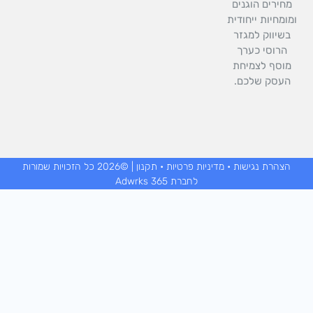
חירים הוגנים
ומחיות ייחודית
בשיווק למגזר
הרוסי כערך
וסף לצמיחת
העסק שלכם.
הצהרת נגישות
•
מדיניות פרטיות
•
תקנון
| ©2026 כל הזכויות שמורות
לחברת Adwrks 365