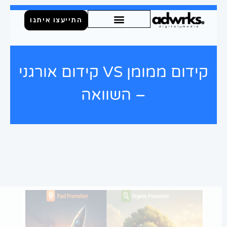
ילוג
התייעצו איתנו
תוכן
קידום ממומן VS קידום אורגני
– השוואה