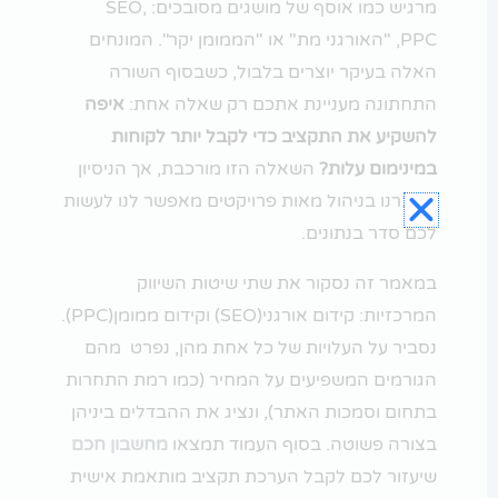
מרגיש כמו אוסף של מושגים מסובכים: SEO,
PPC, "האורגני מת" או "הממומן יקר". המונחים
האלה בעיקר יוצרים בלבול, כשבסוף השורה
התחתונה מעניינת אתכם רק שאלה אחת:
איפה
להשקיע את התקציב כדי לקבל יותר לקוחות
במינימום עלות?
השאלה הזו מורכבת, אך הניסיון
שצברנו בניהול מאות פרויקטים מאפשר לנו לעשות
לכם סדר בנתונים.
במאמר זה נסקור את שתי שיטות השיווק
המרכזיות: קידום אורגני(SEO) וקידום ממומן(PPC).
נסביר על העלויות של כל אחת מהן, נפרט מהם
הגורמים המשפיעים על המחיר (כמו רמת התחרות
בתחום וסמכות האתר), ונציג את ההבדלים ביניהן
בצורה פשוטה. בסוף העמוד תמצאו
מחשבון חכם
שיעזור לכם לקבל הערכת תקציב מותאמת אישית