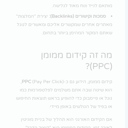
מותאם לנייד ונוח מאוד לגלישה.
סמכות וקישורים (Backlinks):
יצירת "המלצות"
מאתרים אחרים שמקשרים אליכם ומאשרים לגוגל
שאתם המקור המהימן ביותר בתחום.
מה זה קידום ממומן
(PPC)?
קידום ממומן, הידוע גם כ-
PPC
(Pay Per Click),
הוא שיטה שבה אתם משלמים לפלטפורמות כמו
גוגל או פייסבוק כדי להופיע בראש תוצאות החיפוש
או בפיד של הגולשים באופן מיידי.
אם הקידום האורגני הוא תהליך של בניית מוניטין
לאורך זמן, הקידום הממומן הוא "קיצור הדרך".