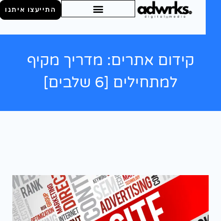
התייעצו איתנו
קידום אתרים: מדריך מקיף
למתחילים [6 שלבים]