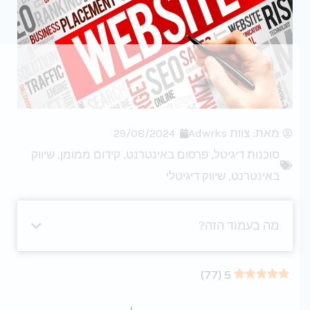
מאת:
צוות Adwrks
29/08/2024
סוכנות דיגיטל
,
פרסום באינטרנט
,
קידום ממומן
,
שיווק
באינטרנט
,
שיווק דיגיטלי
מה בעמוד הזה?
)
77
(
5