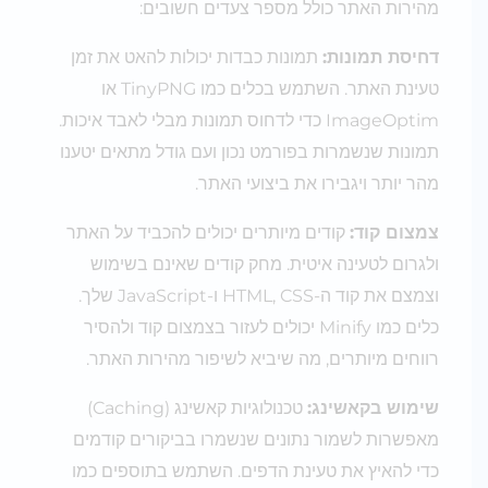
מהירות האתר כולל מספר צעדים חשובים:
דחיסת תמונות:
תמונות כבדות יכולות להאט את זמן
טעינת האתר. השתמש בכלים כמו TinyPNG או
ImageOptim כדי לדחוס תמונות מבלי לאבד איכות.
תמונות שנשמרות בפורמט נכון ועם גודל מתאים יטענו
מהר יותר ויגבירו את ביצועי האתר.
צמצום קוד:
קודים מיותרים יכולים להכביד על האתר
ולגרום לטעינה איטית. מחק קודים שאינם בשימוש
וצמצם את קוד ה-HTML, CSS ו-JavaScript שלך.
כלים כמו Minify יכולים לעזור בצמצום קוד ולהסיר
רווחים מיותרים, מה שיביא לשיפור מהירות האתר.
שימוש בקאשינג:
טכנולוגיות קאשינג (Caching)
מאפשרות לשמור נתונים שנשמרו בביקורים קודמים
כדי להאיץ את טעינת הדפים. השתמש בתוספים כמו