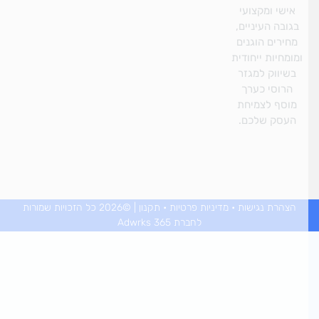
l
אישי ומקצועי
t
גובה העיניים,
חירים הוגנים
ומחיות ייחודית
בשיווק למגזר
הרוסי כערך
וסף לצמיחת
העסק שלכם.
הצהרת נגישות
•
מדיניות פרטיות
•
תקנון
| ©2026 כל הזכויות שמורות
לחברת Adwrks 365