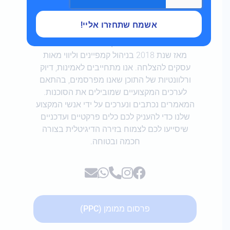
אנו מציבים סטנדרט מקצועי גבוה ובלתי מתפשר
בכל הקשור לשיווק דיגיטלי, קידום אתרים ובניית
אשמח שתחזרו אליי!
נוכחות ברשת. כל המידע והמדריכים במרכז הידע
שלנו מבוססים על ניסיון מעשי בשטח שנצבר
מאז שנת 2018 בניהול קמפיינים וליווי מאות
עסקים להצלחה. אנו מתחייבים לאמינות, דיוק
ורלוונטיות של התוכן שאנו מפרסמים, בהתאם
לערכים המקצועיים שמובילים את הסוכנות.
המאמרים נכתבים ונערכים על ידי אנשי המקצוע
שלנו כדי להעניק לכם כלים פרקטיים ועדכניים
שיסייעו לכם לצמוח בזירה הדיגיטלית בצורה
חכמה ובטוחה.
פרסום ממומן (PPC)