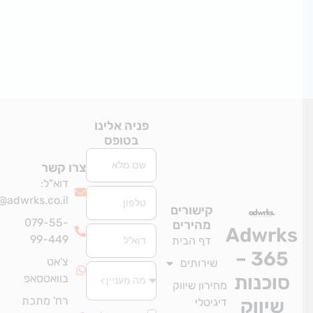
פניה אלינו
בטופס
שם
צרו קשר
דוא"ל:
טלפון
info@adwrks.co.il
קישורים
079-55-
מהירים
Adwrk
אימייל
99-449
דף הבית
365 –
צ'אט
שירותים
סוכנות
בוואטסאפ
מחירון שיווק
רח' מתכת
שיווק
דיגיטלי