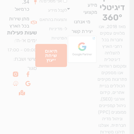
אני מסכים/ה
34,
מידע
יגיטלי
כרמיאל
לקבל מידע
מקצועי
360°
מתן שירות
והצעות בהתאם
מי אנחנו
בכל הארץ
מאז 2018, אנו
ל-
מדיניות
יצירת קשר
שעות פעילות
מלווים עסקים
הפרטיות
וחברות בכל
ימים א'-ה':
רחבי הארץ
09:00 – 17:00
תיאום
להצלחה
שיחת
שישי ושבת:
דיגיטלית
ייעוץ
מקסום רווחיות.
סגור
W
M
G
F
אנו מספקים
a
a
a
o
רונות מקיפים
z
p
o
c
כוללים בניית
e
-
g
e
אתרים, קידום
m
b
l
אורגני (SEO),
a
o
e
r
o
יהול קמפיינים
k
k
ממומנים (PPC)
e
-
וניהול מדיה
d
f
ברתית. אצלנו
-
a
תיהנו משירות