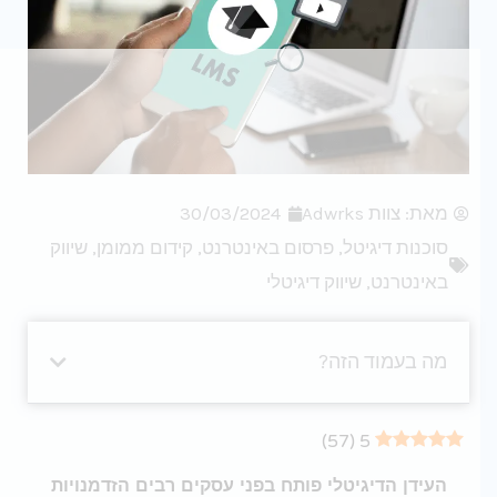
מאת:
צוות Adwrks
30/03/2024
סוכנות דיגיטל
,
פרסום באינטרנט
,
קידום ממומן
,
שיווק
באינטרנט
,
שיווק דיגיטלי
מה בעמוד הזה?
)
57
(
5
העידן הדיגיטלי פותח בפני עסקים רבים הזדמנויות