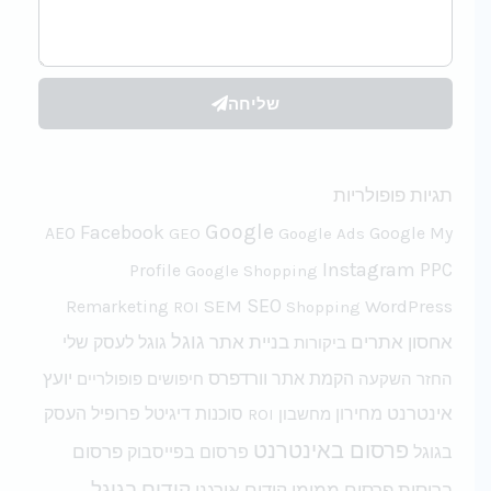
שליחה
תגיות פופולריות
Google
Facebook
AEO
GEO
Google Ads
Google My
Instagram
PPC
Profile
Google Shopping
SEO
SEM
WordPress
Remarketing
ROI
Shopping
אחסון אתרים
גוגל
בניית אתר
גוגל לעסק שלי
ביקורות
וורדפרס
יועץ
החזר השקעה
הקמת אתר
חיפושים פופולריים
אינטרנט
פרופיל העסק
מחירון
מחשבון ROI
סוכנות דיגיטל
פרסום באינטרנט
בגוגל
פרסום בפייסבוק
פרסום
קידום בגוגל
פרסום ממומן
קידום אורגני
ברוסית