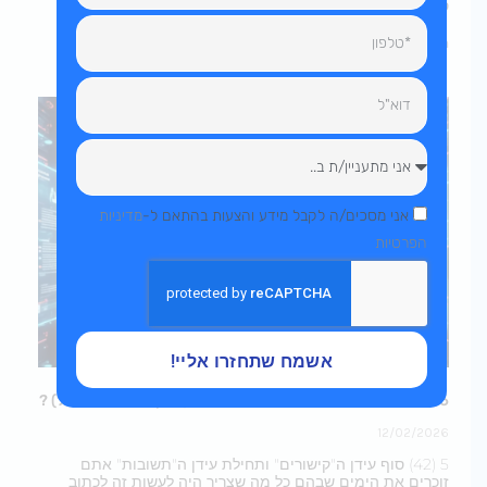
סוכנות פרסום דיגיטלי מבוססת ביצועים.
טלפון
המשך לקרוא »
דוא"ל
הודעה
הסכמה
אני מסכים/ה לקבל מידע והצעות בהתאם ל-
מדיניות
הפרטיות
אשמח שתחזרו אליי!
SEO 2026: איך להופיע ב- AI Overview(בסקירות AI של גוגל) ?
12/02/2026
5 (42) סוף עידן ה"קישורים" ותחילת עידן ה"תשובות" אתם
זוכרים את הימים שבהם כל מה שצריך היה לעשות זה לכתוב