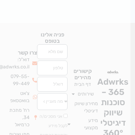
פניה אלינו
בטופס
שם
צרו קשר
דוא"ל:
טלפון
info@adwrks.co.il
קישורים
079-55-
מהירים
Adwrk
אימייל
99-449
דף הבית
365 –
צ'אט
שירותים
סוכנות
בוואטסאפ
מחירון שיווק
רח' מתכת
שיווק
דיגיטלי
אני מסכים/ה
34,
מידע
יגיטלי
כרמיאל
לקבל מידע
מקצועי
360°
מתן שירות