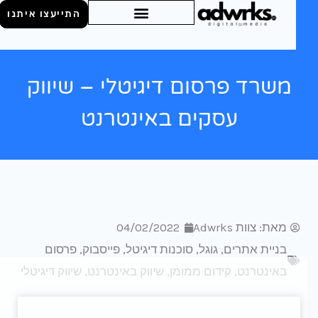
התייעצו איתנו
משרד פרסום דיגיטלי – שיווק
עסקים באינטרנט
מאת:
צוות Adwrks
04/02/2022
בניית אתרים
,
גוגל
,
סוכנות דיגיטל
,
פייסבוק
,
פרסום
באינטרנט
,
קידום ממומן
,
שיווק באינטרנט
,
שיווק דיגיטלי