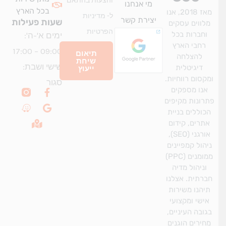
והצעות בהתאם
מי אנחנו
בכל הארץ
מאז 2018, אנו
ל-
מדיניות
יצירת קשר
שעות פעילות
מלווים עסקים
הפרטיות
וחברות בכל
ימים א'-ה':
רחבי הארץ
09:00 – 17:00
תיאום
להצלחה
שיחת
שישי ושבת:
דיגיטלית
ייעוץ
מקסום רווחיות.
סגור
W
M
G
F
אנו מספקים
a
a
a
o
רונות מקיפים
z
p
o
c
כוללים בניית
e
-
g
e
אתרים, קידום
m
b
l
אורגני (SEO),
a
o
e
r
o
יהול קמפיינים
k
k
ממומנים (PPC)
e
-
וניהול מדיה
d
f
ברתית. אצלנו
-
a
תיהנו משירות
l
אישי ומקצועי
t
גובה העיניים,
חירים הוגנים