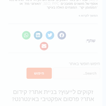
אוסף של מושגים מסובכים: SEO, PPC, "האורגני מת" או
"הממומן יקר". המונחים האלה בעיקר
המשך לקרוא »
שתף:
יפוש חופשי באתר
Searc
fo
זקוקים לייעוץ? בניית אתר? קידום
אתר? פרסום אפקטיבי באינטרנט?